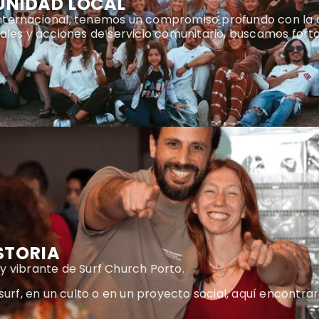
UNIDAD LOCAL
nternacional, tenemos un compromiso profundo con la 
ales y acciones de servicio comunitario, buscamos fort
STORIA
y vibrante de Surf Church Porto.
surf, en un culto o en un proyecto social, aquí encontra