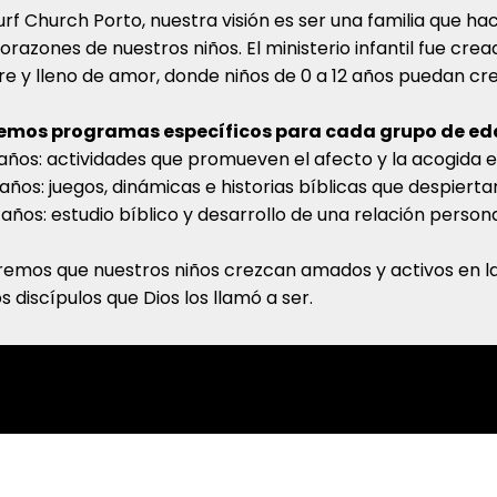
urf Church Porto, nuestra visión es ser una familia que hace
corazones de nuestros niños. El ministerio infantil fue cr
re y lleno de amor, donde niños de 0 a 12 años puedan cre
emos programas específicos para cada grupo de ed
años: actividades que promueven el afecto y la acogida e
años: juegos, dinámicas e historias bíblicas que despiertan 
 años: estudio bíblico y desarrollo de una relación persona
emos que nuestros niños crezcan amados y activos en la fa
os discípulos que Dios los llamó a ser.