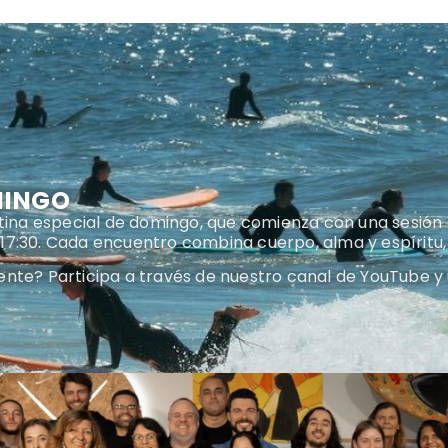
MINGO
tina especial de domingo, que comienza con una sesión de
17:30. Cada encuentro combina cuerpo, alma y espíritu,
nte? Participa a través de nuestro canal de YouTube y