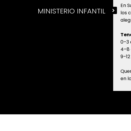
En S
MINISTERIO INFANTIL
los 
aleg
Ten
0–3 
4–8 
9–12
Quer
en l