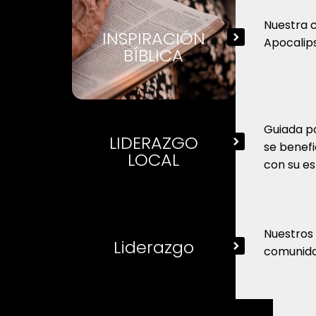
Nuestra c
INSPIRACIÓN
Apocalips
BÍBLICA
Guiada po
LIDERAZGO
se benefi
LOCAL
con su es
Nuestros 
Liderazgo
comunida