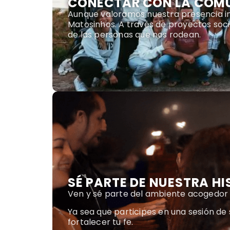
CONECTAR CON LA COM
Aunque valoramos nuestra presencia i
Matosinhos. A través de proyectos soci
de las personas que nos rodean.
SÉ PARTE DE NUESTRA HI
Ven y sé parte del ambiente acogedor 
Ya sea que participes en una sesión de 
fortalecer tu fe.