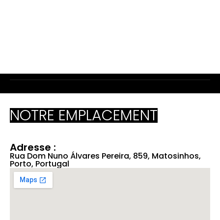
spirituelle et de culture du surf, avec pour toile de fond
la magnifique côte portugaise. Notre église n'est pas
seulement un lieu de culte, mais une destination qui
vous invite à découvrir la chaleur et l'hospitalité de
notre communauté.
NOTRE EMPLACEMENT
Adresse :
Rua Dom Nuno Álvares Pereira, 859, Matosinhos,
Porto, Portugal