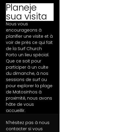
Planeje
sua visita
Nous vous
encourageons à
planifier une visite et à
voir de près ce qui fait
de la Surf Church
Porto un lieu spécial.
Que ce soit pour
participer à un culte
du dimanche, à nos
sessions de surf ou
pour explorer la plage
de Matosinhos à
proximité, nous avons
hâte de vous
accueillir.
N'hésitez pas à nous
contacter si vous