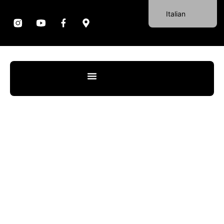
Italian
Portuguese
English
German
Spanish
French