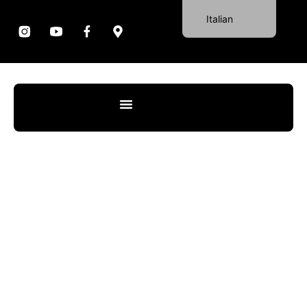
Italian
Portuguese
English
German
Spanish
French