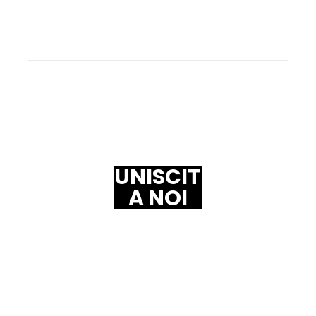
UNISCITI A NOI
UNISCITI
A NOI
Se desideri approfondire la tua fede e vivere gli
insegnamenti di Gesù, unisciti a noi alla Surf Church
Porto. Qui troverai una comunità dove potrai crescere
spiritualmente e costruire relazioni significative basate
su Cristo.