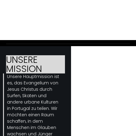
Wir setzen uns dafür ein, unseren Glauben authentisch
zu leben und gleichzeitig all jene zu erreichen, die eine
tiefere Beziehung zu Gott suchen.
UNSERE
MISSION
Unsere Hauptmission ist
es, das Evangelium von
Jesus Christus durch
Surfen, Skaten und
andere urbane Kulturen
in Portugal zu teilen. Wir
möchten einen Raum
schaffen, in dem
Menschen im Glauben
wachsen und Jünger