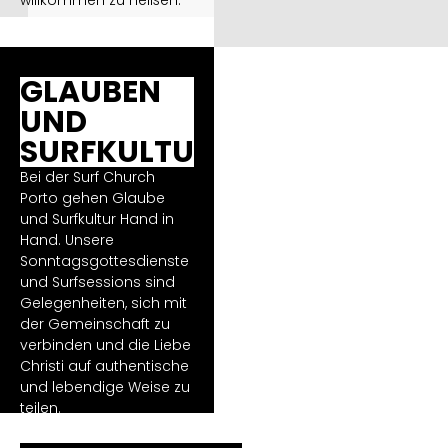
GLAUBEN
UND
SURFKULTUR
Bei der Surf Church
Porto gehen Glaube
und Surfkultur Hand in
Hand. Unsere
Sonntagsgottesdienste
und Surfsessions sind
Gelegenheiten, sich mit
der Gemeinschaft zu
verbinden und die Liebe
Christi auf authentische
und lebendige Weise zu
teilen.