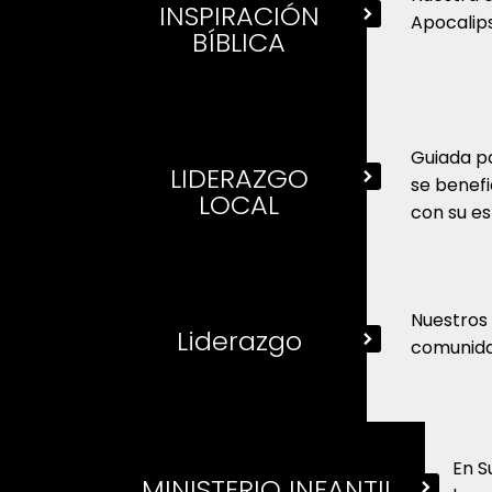
INSPIRACIÓN
Apocalips
BÍBLICA
Guiada po
LIDERAZGO
se benefi
LOCAL
con su es
Nuestros 
Liderazgo
comunida
En S
MINISTERIO INFANTIL