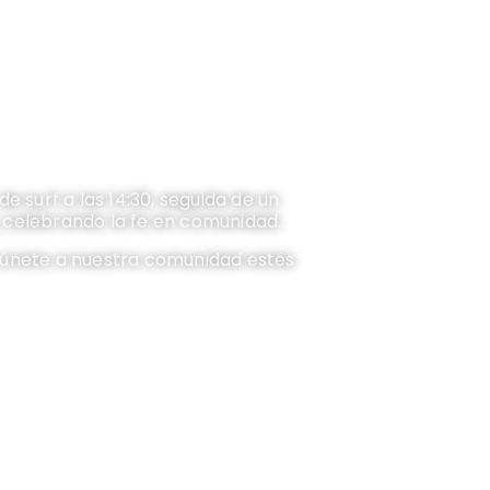
 surf a las 14:30, seguida de un
 celebrando la fe en comunidad.
 únete a nuestra comunidad estés