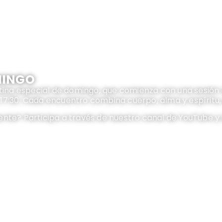
MINGO
tina especial de domingo, que comienza con una sesión de
17:30. Cada encuentro combina cuerpo, alma y espíritu,
nte? Participa a través de nuestro canal de YouTube y