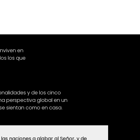
onviven en
os los que
onalidades y de los cinco
na perspectiva global en un
 se sientan como en casa.
 las naciones a alabar al Señor, y de