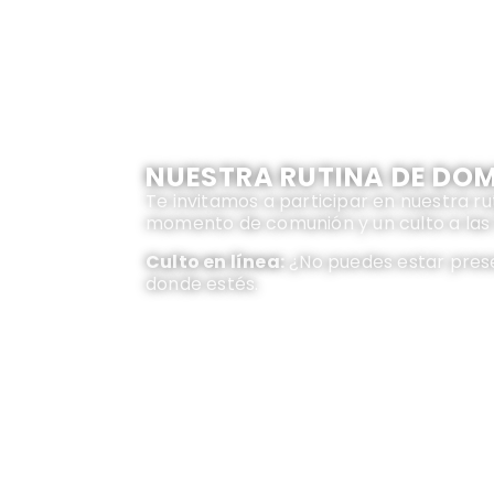
NUESTRA RUTINA DE DO
Te invitamos a participar en nuestra ru
momento de comunión y un culto a las 
Culto en línea:
¿No puedes estar prese
donde estés.