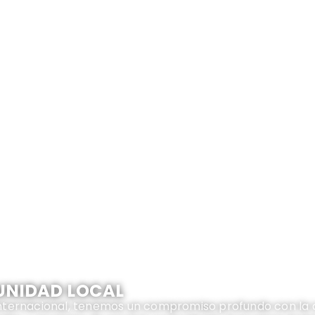
 ANIVERSARIO
de 2015 y celebrará su 10.º aniversario en 2025: una déc
rias de transformación.
UNIDAD LOCAL
nternacional, tenemos un compromiso profundo con la 