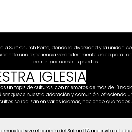
o a Surf Church Porto, donde la diversidad y la unidad c
creando una experiencia verdaderamente única para tod
entran por nuestras puertas.
STRA IGLESIA
os un tapiz de culturas, con miembros de más de 13 naci
ad enriquece nuestra adoración y comunión, ofreciendo u
cultos se realizan en varios idiomas, haciendo que todos
omunidad vive el espíritu del Salmo 117, que invita a todas