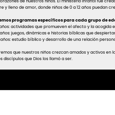
corazones de nuestros niños. El ministerio infantil fue cr
re y lleno de amor, donde niños de 0 a 12 años puedan cre
emos programas específicos para cada grupo de ed
años: actividades que promueven el afecto y la acogida e
años: juegos, dinámicas e historias bíblicas que despiertan 
 años: estudio bíblico y desarrollo de una relación persona
emos que nuestros niños crezcan amados y activos en la fa
os discípulos que Dios los llamó a ser.