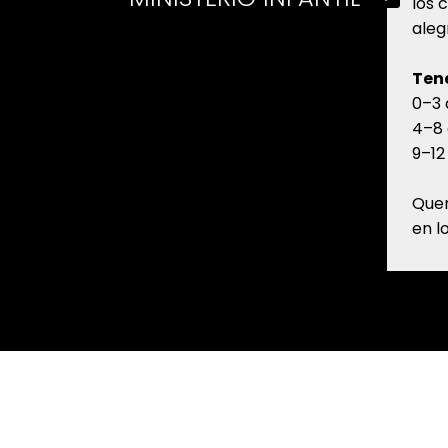
los 
aleg
Ten
0–3 
4–8 
9–12
Quer
en l