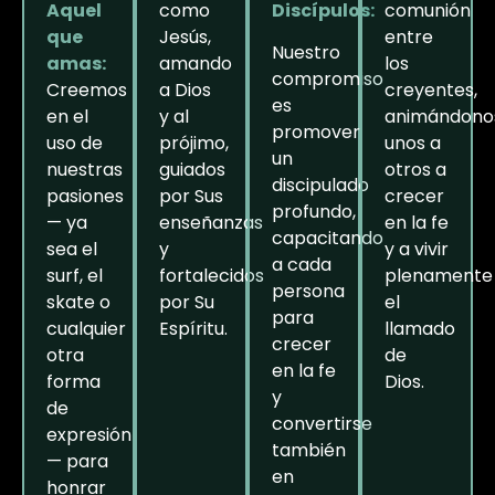
Aquel
como
Discípulos:
comunión
que
Jesús,
entre
Nuestro
amas:
amando
los
compromiso
Creemos
a Dios
creyentes,
es
en el
y al
animándono
promover
uso de
prójimo,
unos a
un
nuestras
guiados
otros a
discipulado
pasiones
por Sus
crecer
profundo,
— ya
enseñanzas
en la fe
capacitando
sea el
y
y a vivir
a cada
surf, el
fortalecidos
plenamente
persona
skate o
por Su
el
para
cualquier
Espíritu.
llamado
crecer
otra
de
en la fe
forma
Dios.
y
de
convertirse
expresión
también
— para
en
honrar