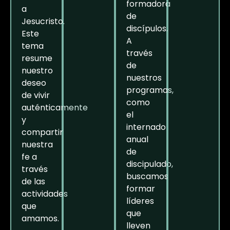
formadora
a
de
Jesucristo.
discípulos.
Este
A
tema
través
resume
de
nuestro
nuestros
deseo
programas,
de vivir
como
auténticamente
el
y
internado
compartir
anual
nuestra
de
fe a
discipulado,
través
buscamos
de las
formar
actividades
líderes
que
que
amamos.
lleven