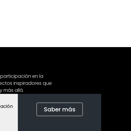
cultos dominicales.
crecimiento espiritual,
 participación en la
yectos inspiradores que
y más allá.
zación
Saber más