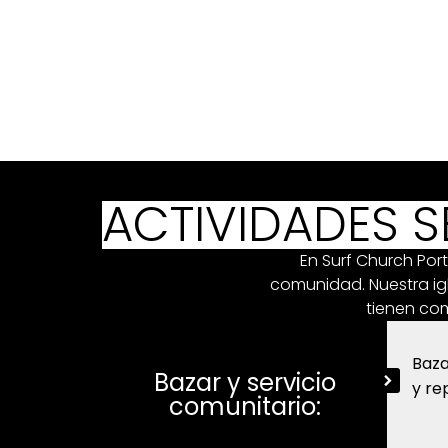
En Surf Church Por
Ofrecemos una variedad
ACTIVIDADES 
En Surf Church Port
comunidad. Nuestra igl
tienen com
Baza
Bazar y servicio
y re
comunitario: