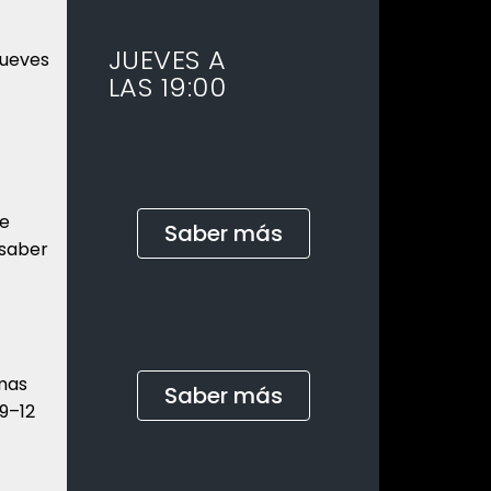
JUEVES A
jueves
LAS 19:00
de
Saber más
 saber
amas
Saber más
9–12