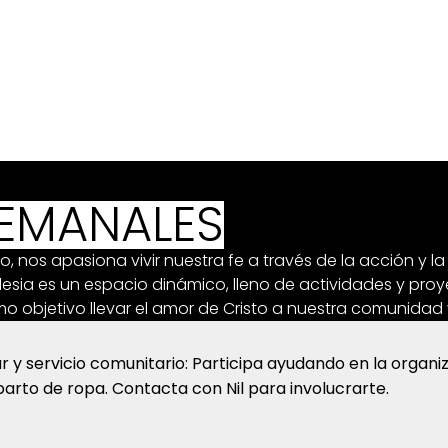
to, nuestra vida en comunidad va mucho más allá de los 
 de actividades a lo largo de la semana que fomentan el 
la participación comunitaria y el desarrollo personal.
SEMANALES
o, nos apasiona vivir nuestra fe a través de la acción y la
esia es un espacio dinámico, lleno de actividades y pro
o objetivo llevar el amor de Cristo a nuestra comunidad 
r y servicio comunitario: Participa ayudando en la organi
parto de ropa. Contacta con Nil para involucrarte.