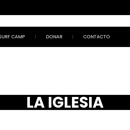
SURF CAMP
DONAR
CONTACTO
LA IGLESI
LA IGLESIA