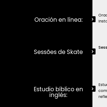
Orac
Oración en línea:
Inst
Sess
Sessões de Skate
Estu
Estudio bíblico en
comu
inglés:
refl