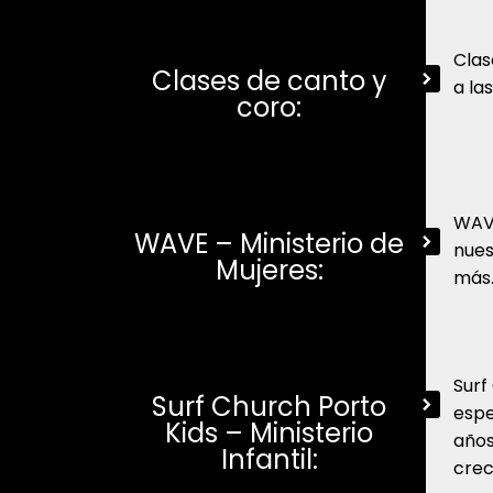
Clas
Clases de canto y
a la
coro:
WAVE
WAVE – Ministerio de
nues
Mujeres:
más
Surf
Surf Church Porto
espe
Kids – Ministerio
años
Infantil:
crec