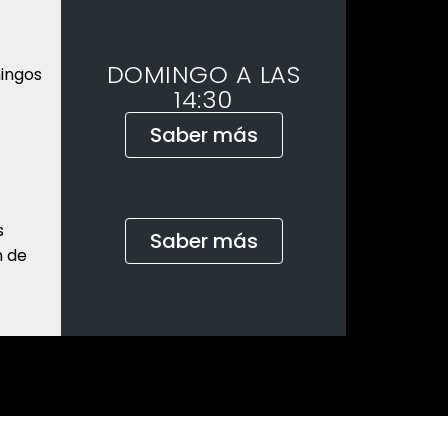
DOMINGO A LAS
mingos
14:30
Saber más
s
Saber más
n de